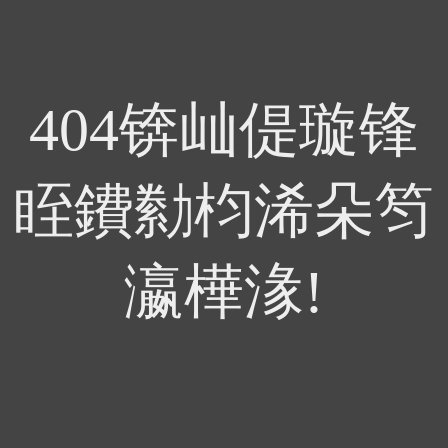
404锛屾偍璇锋
眰鐨勬枃浠朵笉
瀛樺湪!