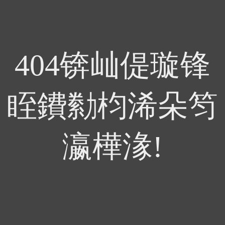
404锛屾偍璇锋
眰鐨勬枃浠朵笉
瀛樺湪!