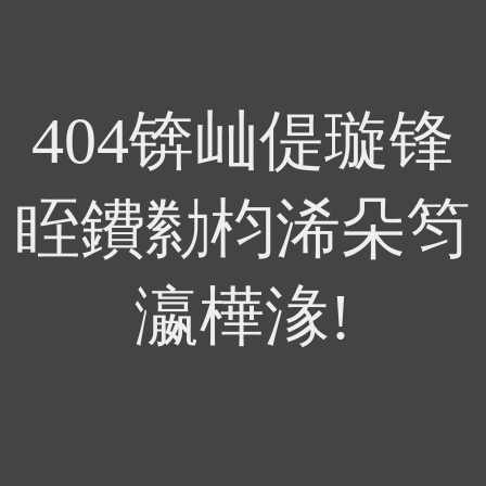
404锛屾偍璇锋
眰鐨勬枃浠朵笉
瀛樺湪!