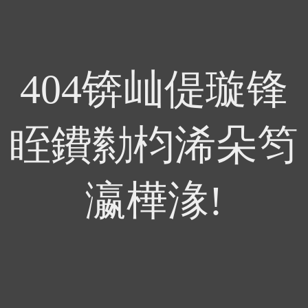
404锛屾偍璇锋
眰鐨勬枃浠朵笉
瀛樺湪!