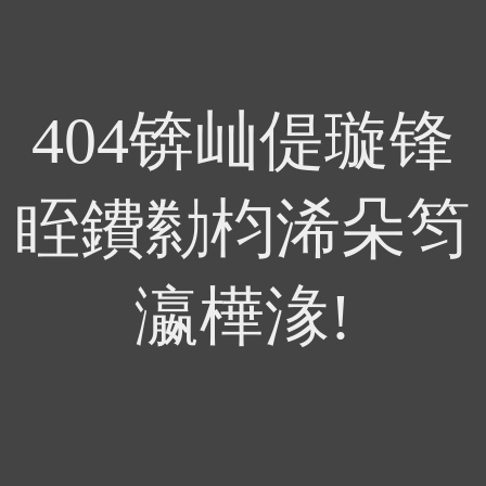
404锛屾偍璇锋
眰鐨勬枃浠朵笉
瀛樺湪!